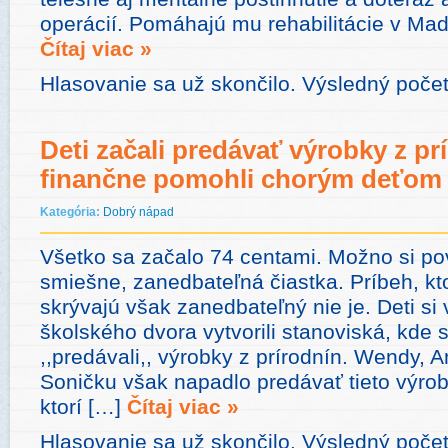
operácií. Pomáhajú mu rehabilitácie v Maď
Čítaj viac »
Hlasovanie sa už skončilo. Výsledný poče
Deti začali predávať výrobky z pr
finančne pomohli chorým deťom
Kategória:
Dobrý nápad
Všetko sa začalo 74 centami. Možno si povi
smiešne, zanedbateľná čiastka. Príbeh, kto
skrývajú však zanedbateľný nie je. Deti si 
školského dvora vytvorili stanoviská, kde 
,,predávali,, výrobky z prírodnín. Wendy, 
Soničku však napadlo predávať tieto výro
ktorí […]
Čítaj viac »
Hlasovanie sa už skončilo. Výsledný poče