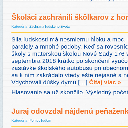
Školáci zachránili škôlkarov z h
Kategória:
Záchrana ľudského života
Sila ľudskosti má nesmiernu hĺbku a moc
paralely a mnohé podoby. Keď sa rovesníc
školy s materskou školou Nové Sady 176 
septembra 2018 krátko po skončení vyučov
zastávke školského autobusu pri obecnom
sa k nim zakrádalo vtedy ešte nejasné a n
Vdychovali dúšky dymu […]
Čítaj viac »
Hlasovanie sa už skončilo. Výsledný poče
Juraj odovzdal nájdenú peňaženku
Kategória:
Pomoc ľuďom