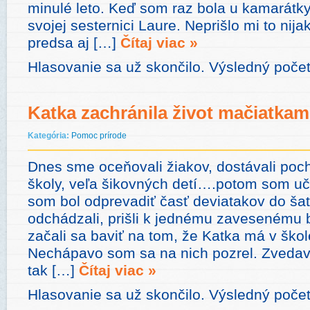
minulé leto. Keď som raz bola u kamarátky
svojej sesternici Laure. Neprišlo mi to nija
predsa aj […]
Čítaj viac »
Hlasovanie sa už skončilo. Výsledný poče
Katka zachránila život mačiatkam
Kategória:
Pomoc prírode
Dnes sme oceňovali žiakov, dostávali poch
školy, veľa šikovných detí….potom som uči
som bol odprevadiť časť deviatakov do ša
odchádzali, prišli k jednému zavesenému b
začali sa baviť na tom, že Katka má v ško
Nechápavo som sa na nich pozrel. Zvedav
tak […]
Čítaj viac »
Hlasovanie sa už skončilo. Výsledný poče