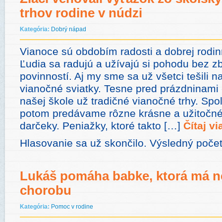
trhov rodine v núdzi
Kategória:
Dobrý nápad
Vianoce sú obdobím radosti a dobrej rodin
Ľudia sa radujú a užívajú si pohodu bez z
povinností. Aj my sme sa už všetci tešili n
vianočné sviatky. Tesne pred prázdninami
našej škole už tradičné vianočné trhy. Sp
potom predávame rôzne krásne a užitočné
darčeky. Peniažky, ktoré takto […]
Čítaj vi
Hlasovanie sa už skončilo. Výsledný počet
Lukáš pomáha babke, ktorá má ne
chorobu
Kategória:
Pomoc v rodine