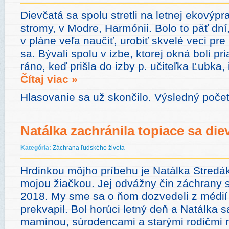
Dievčatá sa spolu stretli na letnej ekovýpra
stromy, v Modre, Harmónii. Bolo to päť dní,
v pláne veľa naučiť, urobiť skvelé veci pre
sa. Bývali spolu v izbe, ktorej okná boli p
ráno, keď prišla do izby p. učiteľka Ľubka,
Čítaj viac »
Hlasovanie sa už skončilo. Výsledný poče
Natálka zachránila topiace sa die
Kategória:
Záchrana ľudského života
Hrdinkou môjho príbehu je Natálka Stredák
mojou žiačkou. Jej odvážny čin záchrany sa
2018. My sme sa o ňom dozvedeli z médií
prekvapil. Bol horúci letný deň a Natálka s
maminou, súrodencami a starými rodičmi 