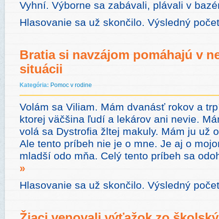
Vyhní. Výborne sa zabávali, plávali v baz
Hlasovanie sa už skončilo. Výsledný poče
Bratia si navzájom pomáhajú v ne
situácii
Kategória:
Pomoc v rodine
Volám sa Viliam. Mám dvanásť rokov a trp
ktorej väčšina ľudí a lekárov ani nevie. M
volá sa Dystrofia žltej makuly. Mám ju už o
Ale tento príbeh nie je o mne. Je aj o mojo
mladší odo mňa. Celý tento príbeh sa odo
»
Hlasovanie sa už skončilo. Výsledný poče
Žiaci venovali výťažok zo školsk