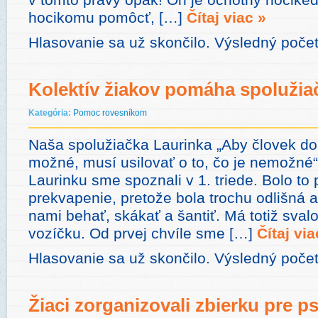
hocikomu pomôcť, […]
Čítaj viac »
Hlasovanie sa už skončilo. Výsledný poče
Kolektív žiakov pomáha spolužia
Kategória:
Pomoc rovesníkom
Naša spolužiačka Laurinka „Aby človek dos
možné, musí usilovať o to, čo je nemožné
Laurinku sme spoznali v 1. triede. Bolo to
prekvapenie, pretože bola trochu odlišná
nami behať, skákať a šantiť. Má totiž svalo
vozíčku. Od prvej chvíle sme […]
Čítaj via
Hlasovanie sa už skončilo. Výsledný počet
Žiaci zorganizovali zbierku pre p