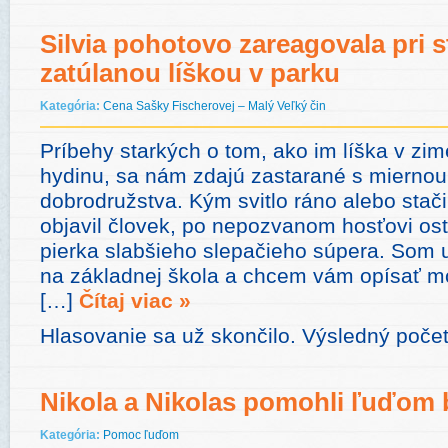
Silvia pohotovo zareagovala pri s
zatúlanou líškou v parku
Kategória:
Cena Sašky Fischerovej – Malý Veľký čin
Príbehy starkých o tom, ako im líška v zim
hydinu, sa nám zdajú zastarané s mierno
dobrodružstva. Kým svitlo ráno alebo stači
objavil človek, po nepozvanom hosťovi ost
pierka slabšieho slepačieho súpera. Som u
na základnej škola a chcem vám opísať m
[…]
Čítaj viac »
Hlasovanie sa už skončilo. Výsledný počet
Nikola a Nikolas pomohli ľuďom
Kategória:
Pomoc ľuďom