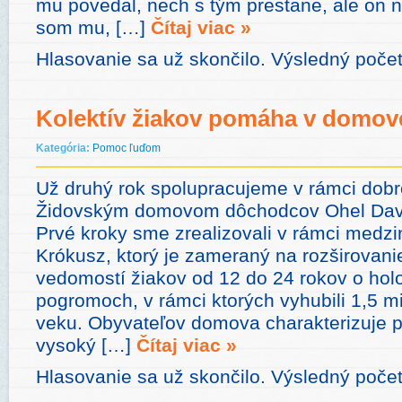
mu povedal, nech s tým prestane, ale on n
som mu, […]
Čítaj viac »
Hlasovanie sa už skončilo. Výsledný počet
Kolektív žiakov pomáha v domo
Kategória:
Pomoc ľuďom
Už druhý rok spolupracujeme v rámci dobr
Židovským domovom dôchodcov Ohel David
Prvé kroky sme zrealizovali v rámci medz
Krókusz, ktorý je zameraný na rozširovanie
vedomostí žiakov od 12 do 24 rokov o hol
pogromoch, v rámci ktorých vyhubili 1,5 mi
veku. Obyvateľov domova charakterizuje 
vysoký […]
Čítaj viac »
Hlasovanie sa už skončilo. Výsledný poče