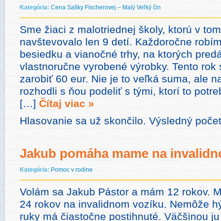
Kategória:
Cena Sašky Fischerovej – Malý Veľký čin
Sme žiaci z malotriednej školy, ktorú v to
navštevovalo len 9 detí. Každoročne robí
besiedku a vianočné trhy, na ktorých pre
vlastnoručne vyrobené výrobky. Tento rok
zarobiť 60 eur. Nie je to veľká suma, ale 
rozhodli s ňou podeliť s tými, ktorí to potr
[…]
Čítaj viac »
Hlasovanie sa už skončilo. Výsledný počet
Jakub pomáha mame na invalidn
Kategória:
Pomoc v rodine
Volám sa Jakub Pástor a mám 12 rokov. 
24 rokov na invalidnom vozíku. Nemôže h
ruky má čiastočne postihnuté. Väčšinou ju