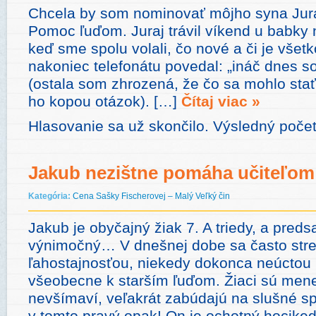
Chcela by som nominovať môjho syna Jura
Pomoc ľuďom. Juraj trávil víkend u babky 
keď sme spolu volali, čo nové a či je všet
nakoniec telefonátu povedal: „ináč dnes som
(ostala som zhrozená, že čo sa mohlo sta
ho kopou otázok). […]
Čítaj viac »
Hlasovanie sa už skončilo. Výsledný poče
Jakub nezištne pomáha učiteľom
Kategória:
Cena Sašky Fischerovej – Malý Veľký čin
Jakub je obyčajný žiak 7. A triedy, a preds
výnimočný… V dnešnej dobe sa často str
ľahostajnosťou, niekedy dokonca neúctou
všeobecne k starším ľuďom. Žiaci sú mene
nevšímaví, veľakrát zabúdajú na slušné sp
v tomto pravý opak! On je ochotný hociked