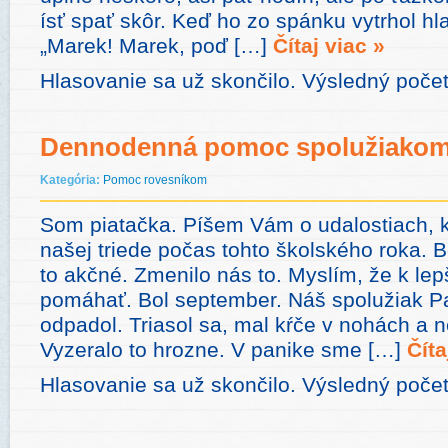
ísť spať skôr. Keď ho zo spánku vytrhol hl
„Marek! Marek, poď […]
Čítaj viac »
Hlasovanie sa už skončilo. Výsledný počet
Dennodenná pomoc spolužiako
Kategória:
Pomoc rovesníkom
Som piatačka. Píšem Vám o udalostiach, kt
našej triede počas tohto školského roka. B
to akčné. Zmenilo nás to. Myslím, že k le
pomáhať. Bol september. Náš spolužiak P
odpadol. Triasol sa, mal kŕče v nohách a 
Vyzeralo to hrozne. V panike sme […]
Číta
Hlasovanie sa už skončilo. Výsledný počet