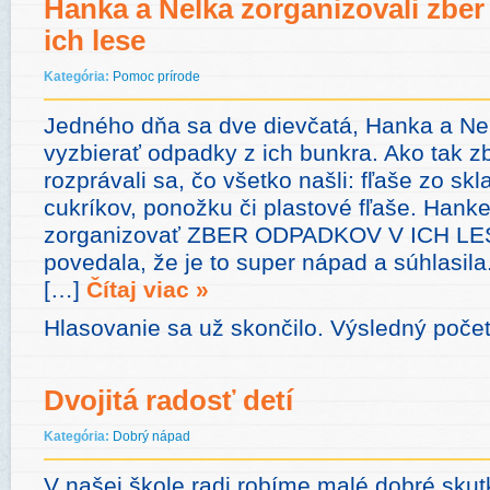
Hanka a Nelka zorganizovali zbe
ich lese
Kategória:
Pomoc prírode
Jedného dňa sa dve dievčatá, Hanka a Nel
vyzbierať odpadky z ich bunkra. Ako tak zb
rozprávali sa, čo všetko našli: fľaše zo skl
cukríkov, ponožku či plastové fľaše. Hank
zorganizovať ZBER ODPADKOV V ICH LES
povedala, že je to super nápad a súhlasila
[…]
Čítaj viac »
Hlasovanie sa už skončilo. Výsledný počet
Dvojitá radosť detí
Kategória:
Dobrý nápad
V našej škole radi robíme malé dobré skutky