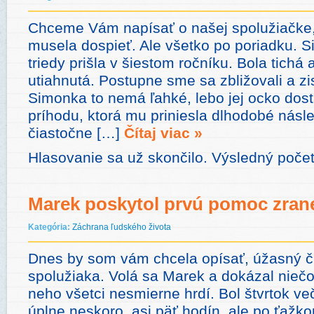
Chceme Vám napísať o našej spolužiačke, 
musela dospieť. Ale všetko po poriadku. 
triedy prišla v šiestom ročníku. Bola tichá 
utiahnutá. Postupne sme sa zbližovali a zis
Simonka to nemá ľahké, lebo jej ocko dos
príhodu, ktorá mu priniesla dlhodobé násl
čiastočne […]
Čítaj viac »
Hlasovanie sa už skončilo. Výsledný poče
Marek poskytol prvú pomoc zran
Kategória:
Záchrana ľudského života
Dnes by som vám chcela opísať, úžasný č
spolužiaka. Volá sa Marek a dokázal nieč
neho všetci nesmierne hrdí. Bol štvrtok več
úplne neskoro, asi päť hodín, ale po ťažk