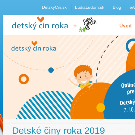
DetskyCin.sk
LudiaLudom.sk
Blog
eA
Úvod
Detské činy roka 2019