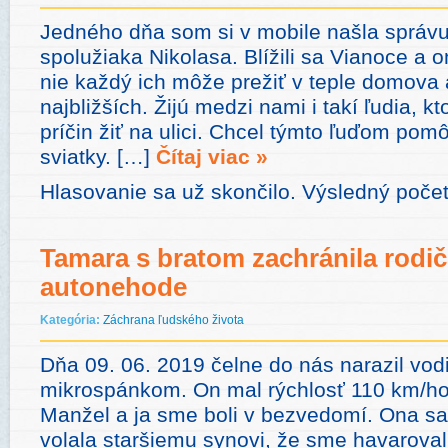
Jedného dňa som si v mobile našla správ
spolužiaka Nikolasa. Blížili sa Vianoce a 
nie každý ich môže prežiť v teple domova 
najbližších. Žijú medzi nami i takí ľudia, k
príčin žiť na ulici. Chcel týmto ľuďom pomô
sviatky. […]
Čítaj viac »
Hlasovanie sa už skončilo. Výsledný počet
Tamara s bratom zachránila rodič
autonehode
Kategória:
Záchrana ľudského života
Dňa 09. 06. 2019 čelne do nás narazil vod
mikrospánkom. On mal rýchlosť 110 km/h
Manžel a ja sme boli v bezvedomí. Ona sa
volala staršiemu synovi, že sme havaroval