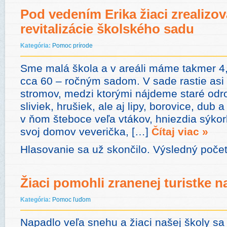
Pod vedením Erika žiaci zrealizova
revitalizácie školského sadu
Kategória:
Pomoc prírode
Sme malá škola a v areáli máme takmer 4
cca 60 – ročným sadom. V sade rastie asi
stromov, medzi ktorými nájdeme staré odro
sliviek, hrušiek, ale aj lipy, borovice, dub
v ňom šteboce veľa vtákov, hniezdia sýko
svoj domov veverička, […]
Čítaj viac »
Hlasovanie sa už skončilo. Výsledný počet
Žiaci pomohli zranenej turistke n
Kategória:
Pomoc ľuďom
Napadlo veľa snehu a žiaci našej školy sa 