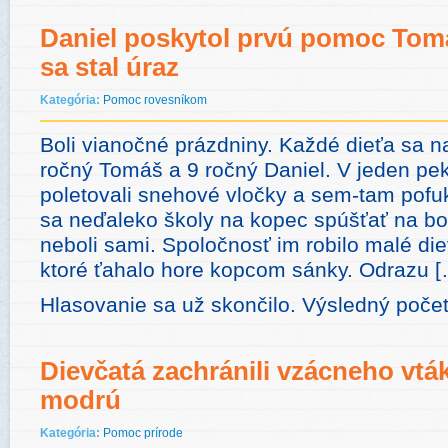
Daniel poskytol prvú pomoc Tom
sa stal úraz
Kategória:
Pomoc rovesníkom
Boli vianočné prázdniny. Každé dieťa sa na
ročný Tomáš a 9 ročný Daniel. V jeden pe
poletovali snehové vločky a sem-tam pofuko
sa neďaleko školy na kopec spúšťať na b
neboli sami. Spoločnosť im robilo malé d
ktoré ťahalo hore kopcom sánky. Odrazu 
Hlasovanie sa už skončilo. Výsledný počet
Dievčatá zachránili vzácneho vtá
modrú
Kategória:
Pomoc prírode