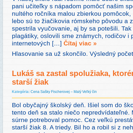
pani učiteľky s nápadom pomôcť našim sp
nultého ročníka malou zbierkou pomôcok, h
lebo sú to žiačikovia rómskeho pôvodu a z
spestrila vyučovanie, aj by sa potešili. Ta
plagátiky, oslovili sme známych, rodičov 
internetových […]
Čítaj viac »
Hlasovanie sa už skončilo. Výsledný počet
Lukáš sa zastal spolužiaka, ktor
starší žiak
Kategória:
Cena Sašky Fischerovej – Malý Veľký čin
Bol obyčajný školský deň. Išiel som do šk
tento deň sa stalo niečo nepredvídateľné.
súrne potreboval pomoc. Cez veľkú prestáv
starší žiak 8. A triedy. Bil ho a robil si z 