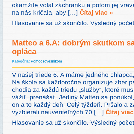
okamžite volal záchranku a potom jej vrave
na nás kričala, aby […]
Čítaj viac »
Hlasovanie sa už skončilo. Výsledný poče
Matteo a 6.A: dobrým skutkom s
opláca
Kategória:
Pomoc rovesníkom
V našej triede 6. A máme jedného chlapca,
Na škole sa každoročne organizuje zber p
chodia za každú triedu „služby“, ktoré musia
vážiť, prenášať. Jediný Matteo sa ponúkol,
on a to každý deň. Celý týždeň. Pršalo a 
vyzbierali neuveriteľných 70 […]
Čítaj viac
Hlasovanie sa už skončilo. Výsledný počet