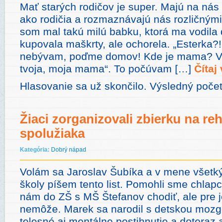
Mať starých rodičov je super. Majú na nás
ako rodičia a rozmaznávajú nás rozličnými
som mal takú milú babku, ktorá ma vodila 
kupovala maškrty, ale ochorela. „Esterka?!
nebývam, poďme domov! Kde je mama? V k
tvoja, moja mama“. To počúvam […]
Čítaj 
Hlasovanie sa už skončilo. Výsledný počet
Žiaci zorganizovali zbierku na reh
spolužiaka
Kategória:
Dobrý nápad
Volám sa Jaroslav Šubíka a v mene všetký
školy píšem tento list. Pomohli sme chlapc
nám do ZŠ s MŠ Štefanov chodiť, ale pre 
nemôže. Marek sa narodil s detskou moz
telesné aj mentálne postihnutie a doteraz 