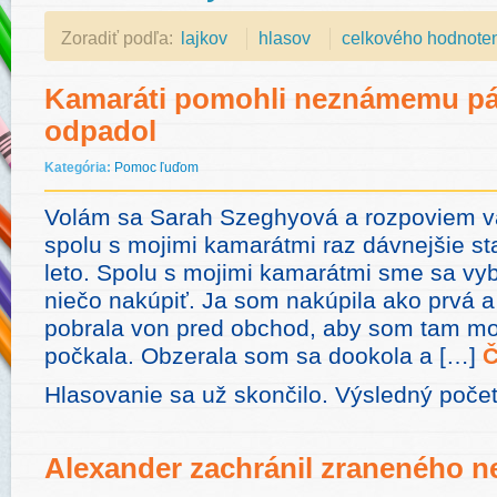
Zoradiť podľa:
lajkov
hlasov
celkového hodnote
Kamaráti pomohli neznámemu pán
odpadol
Kategória:
Pomoc ľuďom
Volám sa Sarah Szeghyová a rozpoviem 
spolu s mojimi kamarátmi raz dávnejšie st
leto. Spolu s mojimi kamarátmi sme sa vy
niečo nakúpiť. Ja som nakúpila ako prvá a
pobrala von pred obchod, aby som tam mo
počkala. Obzerala som sa dookola a […]
Č
Hlasovanie sa už skončilo. Výsledný počet
Alexander zachránil zraneného n