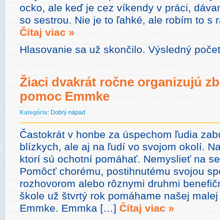
ocko, ale keď je cez víkendy v práci, dáva
so sestrou. Nie je to ľahké, ale robím to s
Čítaj viac »
Hlasovanie sa už skončilo. Výsledný počet
Žiaci dvakrát ročne organizujú zb
pomoc Emmke
Kategória:
Dobrý nápad
Častokrát v honbe za úspechom ľudia zabú
blízkych, ale aj na ľudí vo svojom okolí. Na
ktorí sú ochotní pomáhať. Nemyslieť na se
Pomôcť chorému, postihnutému svojou sp
rozhovorom alebo rôznymi druhmi benefičn
škole už štvrtý rok pomáhame našej male
Emmke. Emmka […]
Čítaj viac »