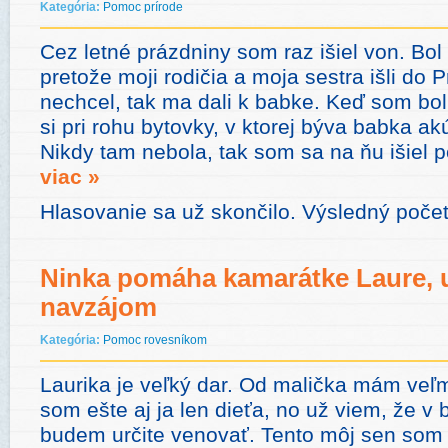
Kategória:
Pomoc prírode
Cez letné prázdniny som raz išiel von. Bo
pretože moji rodičia a moja sestra išli do
nechcel, tak ma dali k babke. Keď som bo
si pri rohu bytovky, v ktorej býva babka a
Nikdy tam nebola, tak som sa na ňu išiel p
viac »
Hlasovanie sa už skončilo. Výsledný počet
Ninka pomáha kamarátke Laure, u
navzájom
Kategória:
Pomoc rovesníkom
Laurika je veľký dar. Od malička mám veľm
som ešte aj ja len dieťa, no už viem, že v
budem určite venovať. Tento môj sen som s