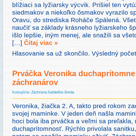
blížiaci sa lyžiarsky výcvik. Prišiel ten vyt
siedmakov a niekoľko ôsmakov vyrazilo sp
Oravu, do strediska Roháče Spálená. Všetc
naučiť sa základy krásneho lyžiarskeho šp
išlo lepšie, iným menej, ale snažili sa všet
[…]
Čítaj viac »
Hlasovanie sa už skončilo. Výsledný počet
Prváčka Veronika duchaprítomne 
záchranárov
Kategória:
Záchrana ľudského života
Veronika, žiačka 2. A, takto pred rokom zac
svojej maminke. V jeden deň našla mami
hoci bola iba prváčka a veľmi sa preľakla, 
duchaprítomnosť. Rýchlo privolala sanitku,