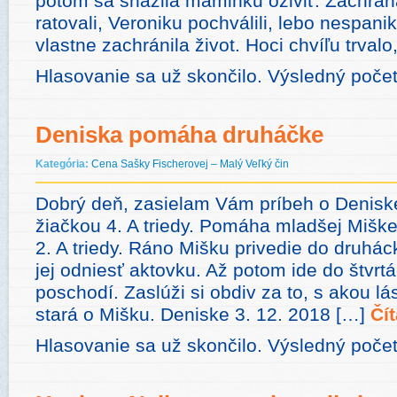
potom sa snažila maminku oživiť. Záchran
ratovali, Veroniku pochválili, lebo nespaniká
vlastne zachránila život. Hoci chvíľu trvalo
Hlasovanie sa už skončilo. Výsledný počet
Deniska pomáha druháčke
Kategória:
Cena Sašky Fischerovej – Malý Veľký čin
Dobrý deň, zasielam Vám príbeh o Deniske
žiačkou 4. A triedy. Pomáha mladšej Miške,
2. A triedy. Ráno Mišku privedie do druhác
jej odniesť aktovku. Až potom ide do štvrtá
poschodí. Zaslúži si obdiv za to, s akou l
stará o Mišku. Deniske 3. 12. 2018 […]
Čít
Hlasovanie sa už skončilo. Výsledný poče