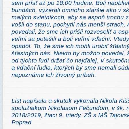
sem prísť až po 18:00 hodine. Boli naoblie
bundách, vyzerali omnoho staršie ako v sku
malých svietnikoch, aby sa aspoň trochu z
vošli do stanu, pochytil nás menší strach.
povedali, že sme ich prišli rozveseliť a asp
veľmi sa potešili a boli veľmi vďační. Vted
opadol. To, že sme ich mohli urobiť šťastný
šťastných nás. Niekto by možno povedal, 
od týchto ľudí držať čo najďalej. V skutočno
a vďační ľudia, ktorých by sme nemali súdi
nepoznáme ich životný príbeh.
List napísala a skutok vykonala Nikola Ki
spolužiakom Nikolasom Fečundom, v šk. 
2018/2019, žiaci 9. triedy, ZŠ s MŠ Tajov
Poprad