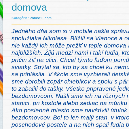
domova
Kategória:
Pomoc ľuďom
Jedného dňa som si v mobile našla správ
spolužiaka Nikolasa. Blížili sa Vianoce a 
nie každý ich môže prežiť v teple domova 
najbližších. Žijú medzi nami i takí ľudia, k
príčin žiť na ulici. Chcel týmto ľuďom pomô
sviatky. Spýtal sa, kto by sa chcel ku ne
sa prihlásila. V škole sme vyzbierali dets
sme dorobili zopár chlebíkov a spolu s pá
to zabalili do tašky. Všetko pripravené jed
bezdomovcom. Našli sme ich na rôznych 
stanici, pri kostole alebo sediac na múri
Ako posledné miesto sme navštívili útulok
bezdomovcov.
Bol to len malý stan, v ktor
poschodové postele a na nich spali ľudia