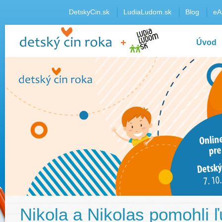
DetskyCin.sk
LudiaLudom.sk
Blog
eA
Úvod
Nikola a Nikolas pomohli