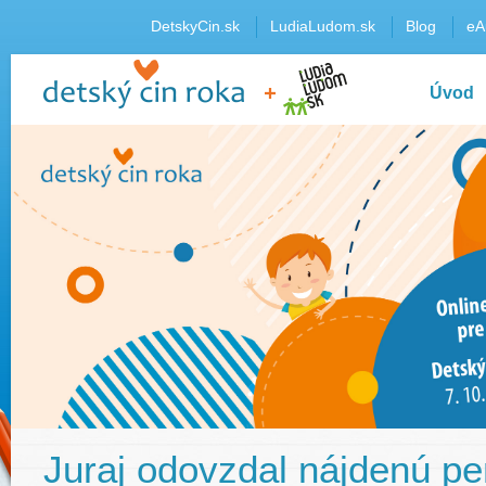
DetskyCin.sk
LudiaLudom.sk
Blog
eA
Úvod
Juraj odovzdal nájdenú p