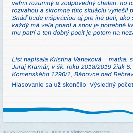
veľmi rozumný a zodpovedný chalan, no to,
rozvahou a skromne túto situáciu vyriešil 
Snáď bude inšpiráciou aj pre iné deti, ako
každý má veľa prianí a snov je potrebné k
mu patrí a ten dobrý pocit je potom na nez
List napísala Kristína Vaneková – matka, 
Juraj Kramár, v šk. roku 2018/2019 žiak 6. 
Komenského 1290/1, Bánovce nad Bebra
Hlasovanie sa už skončilo. Výsledný poče
© 2026 Copyright by
ĽUDIA ĽUĎOM, n. o.
Všetky práva vyhradené.