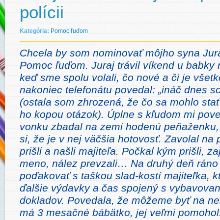
polícii
Kategória:
Pomoc ľuďom
Chcela by som nominovať môjho syna Jura
Pomoc ľuďom. Juraj trávil víkend u babky 
keď sme spolu volali, čo nové a či je všet
nakoniec telefonátu povedal: „ináč dnes som
(ostala som zhrozená, že čo sa mohlo sta
ho kopou otázok). Úplne s kľudom mi pove
vonku zbadal na zemi hodenú peňaženku, o
si, že je v nej väčšia hotovosť. Zavolal na 
prišli a našli majiteľa. Počkal kým prišli, za
meno, nález prevzali… Na druhý deň
ráno
poďakovať s taškou slad-kostí majiteľka, kt
ďalšie výdavky a čas spojený s vybavova
dokladov. Povedala, že môžeme byť na ne
má 3 mesačné bábätko, jej veľmi pomohol.