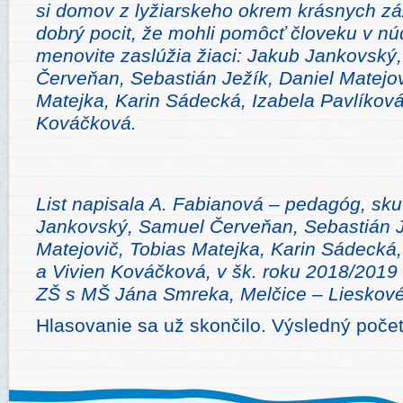
si domov z lyžiarskeho okrem krásnych zá
dobrý pocit, že mohli pomôcť človeku v nú
menovite zaslúžia žiaci: Jakub Jankovský
Červeňan, Sebastián Ježík, Daniel Matejov
Matejka, Karin Sádecká, Izabela Pavlíková
Kováčková.
List napisala A. Fabianová – pedagóg, sku
Jankovský, Samuel Červeňan, Sebastián Je
Matejovič, Tobias Matejka, Karin Sádecká,
a Vivien Kováčková, v šk. roku 2018/2019 ži
ZŠ s MŠ Jána Smreka, Melčice – Lieskové
Hlasovanie sa už skončilo. Výsledný počet