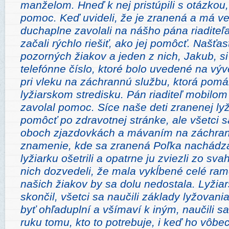
manželom. Hneď k nej pristúpili s otázkou,
pomoc. Keď uvideli, že je zranená a má veľ
duchaplne zavolali na nášho pána riaditeľ
začali rýchlo riešiť, ako jej pomôcť. Našť
pozorných žiakov a jeden z nich, Jakub, s
telefónne číslo, ktoré bolo uvedené na výv
pri vleku na záchrannú službu, ktorá pom
lyžiarskom stredisku. Pán riaditeľ mobilom
zavolal pomoc. Síce naše deti zranenej lyž
pomôcť po zdravotnej stránke, ale všetci s
oboch zjazdovkách a mávaním na záchran
znamenie, kde sa zranená Poľka nachádza
lyžiarku ošetrili a opatrne ju zviezli zo sv
nich dozvedeli, že mala vykĺbené celé ra
našich žiakov by sa dolu nedostala. Lyžiar
skončil, všetci sa naučili základy lyžovania,
byť ohľaduplní a všímaví k iným, naučili 
ruku tomu, kto to potrebuje, i keď ho vôbe