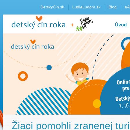
DetskyCin.sk
LudiaLudom.sk
Blog
eA
Úvod
Žiaci pomohli zranenej tur