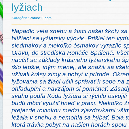
lyžiach
Kategória:
Pomoc ľuďom
Napadlo veľa snehu a žiaci našej školy sa 
blížiaci sa lyžiarsky výcvik.
Prišiel ten vyt
siedmakov a niekoľko ôsmakov vyrazilo sp
Oravu, do strediska Roháče Spálená. Všetc
naučiť sa základy krásneho lyžiarskeho šp
išlo lepšie, iným menej, ale snažili sa všet
užívali krásy zimy a pobyt v prírode. Okre
lyžovania sa žiaci učili správať k sebe na 
ohľaduplní a navzájom si pomáhať. Zásad
svahu podľa Kódu lyžiara si rýchlo osvojili a
budú môcť využiť hneď v praxi. Niekoľko ži
prejazde rovinkou medzi zjazdovkami všim
ležala v snehu a nemohla sa hýbať. Bola to
ktorá trávila pobyt na našich horách spolu