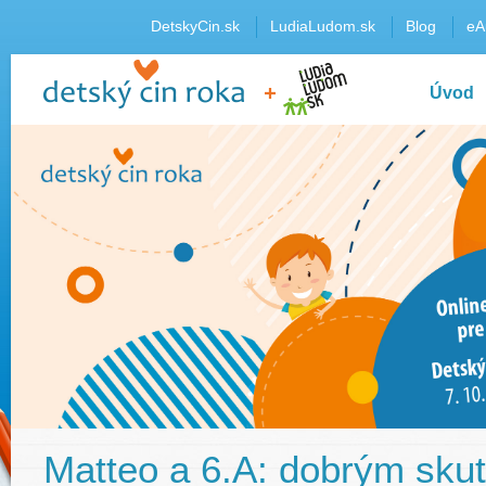
DetskyCin.sk
LudiaLudom.sk
Blog
eA
Úvod
Matteo a 6.A: dobrým sku