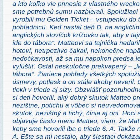
a kto koľko vie prinesie z vlastného vrec
sme potrebnú sumu nazbierali. Spolužiaci 
vyrobili mu Golden Ticket – vstupenku do 
pohľadnicu. Keď nastal deň D, na angličtine
anglických slovíčok krížovku tak, aby v taj
ide do tábora“. Matteovi sa tajnička nedaril
hotoví, netrpezlivo čakali, nekonečne napä
nedočkavosti, až sa mu napokon predsa len
vylúštiť. Ostal neskutočne prekvapený – „
tábora“. Žiariace pohľady všetkých spoluži
úsmevy, potlesk a on stále akoby neveril. O
tiekli v triede aj slzy. Obzvlášť pozoruhodn
si deti hovorili, aký dobrý skutok Matteo p
nezištne, potichu a vôbec si neuvedomoval
skutok, nezištný a tichý, činia aj oni. Hoc
objavuje často meno Matteo, viem, že Matt
keby sme hovorili iba o triede 6. A. Takže 
A. Ešte sa mi nestalo, aby šiestaci dokáza