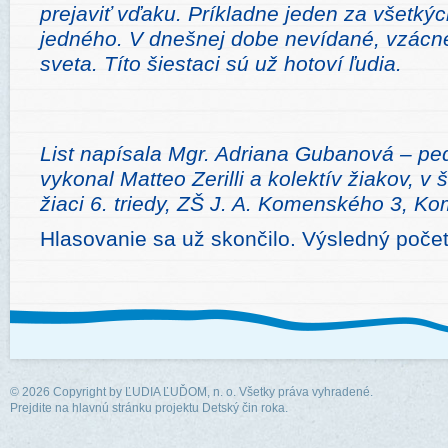
prejaviť vďaku. Príkladne jeden za všetkýc
jedného. V dnešnej dobe nevídané, vzácn
sveta. Títo šiestaci sú už hotoví ľudia.
List napísala Mgr. Adriana Gubanová – pe
vykonal Matteo Zerilli a kolektív žiakov, v
žiaci 6. triedy, ZŠ J. A. Komenského 3, K
Hlasovanie sa už skončilo. Výsledný počet
© 2026 Copyright by
ĽUDIA ĽUĎOM, n. o.
Všetky práva vyhradené.
Prejdite na hlavnú stránku projektu Detský čin roka.