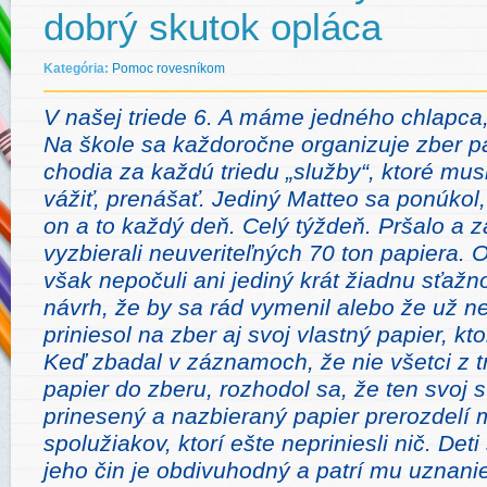
dobrý skutok opláca
Kategória:
Pomoc rovesníkom
V našej triede 6. A máme jedného chlapca,
Na škole sa každoročne organizuje zber p
chodia za každú triedu „služby“, ktoré musia
vážiť, prenášať. Jediný Matteo sa ponúkol,
on a to každý deň. Celý týždeň. Pršalo a 
vyzbierali neuveriteľných 70 ton papiera.
však nepočuli ani jediný krát žiadnu sťažn
návrh, že by sa rád vymenil alebo že už n
priniesol na zber aj svoj vlastný papier, kto
Keď zbadal v záznamoch, že nie všetci z tr
papier do zberu, rozhodol sa, že ten svoj
prinesený a nazbieraný papier prerozdelí 
spolužiakov, ktorí ešte nepriniesli nič. Deti
jeho čin je obdivuhodný a patrí mu uznani