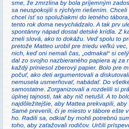
sme, že zmrzlina by bola príjemným zadosť
sa neuspokojili s rýchlym riešením. Chceli
chcel ísť so spolužiakmi do letného tábora
tento rok doma nevychádzalo. A tak prv ule
spontánny nápad dostal detské krídla. Z k
zneli slová, ako to dokážu. Veď spolu to 
pretože Matteo urobil pre triedu veľkú vec,
nich, keď oni nemali čas, „odmakal“ si celý
dal zo svojho nazbieraného papiera aj za n
každý priniesol zberový papier. Bolo pre 
počuť, ako deti argumentovali a diskutoval
nemusela usmerňovať, nabádať. Do všetkéh
samostatne.
Zorganizovali a rozdelili si p
úplnej tajnosti, tak aby nič netušil. A to bol
najdôležitejšie, aby Mattea prekvapili, aby
Samé preverili, či je miesto v tábore ešte 
ho. Radili sa, odkiaľ by mohli potrebnú su
toho, aby zaťažovali rodičov. Určili prísp