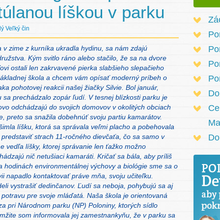
atúlanou líškou v parku
Zá
ý Veľký čin
Po
a v zime z kurníka ukradla hydinu, sa nám zdajú
Po
užstva. Kým svitlo ráno alebo stačilo, že sa na dvore
Po
vi ostali len zakrvavené pierka slabšieho slepačieho
 základnej škola a chcem vám opísať moderný príbeh o
Po
ka pohotovej reakcii našej žiačky Silvie. Bol január,
Do
sa prechádzalo zopár ľudí. V tesnej blízkosti parku je
ovo odchádzajú do svojich domovov v okolitých obciach
Ce
de, preto sa snažila dobehnúť svoju partiu kamarátov.
Ma
všimla líšku, ktorá sa správala veľmi placho a pobehovala
 predstaviť strach 11-ročného dievčaťa, čo sa samo v
Do
 vedľa líšky, ktorej správanie len ťažko možno
zajú nič netušiaci kamaráti. Kričať sa bála, aby príliš
a hodinách environmentálnej výchovy a biológie sme sa o
ii napadlo kontaktovať práve mňa, svoju učiteľku.
deli vystrašiť dedinčanov. Ľudí sa neboja, pohybujú sa aj
 potravu pre svoje mláďatá. Naša škola je orientovaná
a pri Národnom parku (NP) Poloniny, ktorých sídlo
mžite som informovala jej zamestnankyňu, že v parku sa