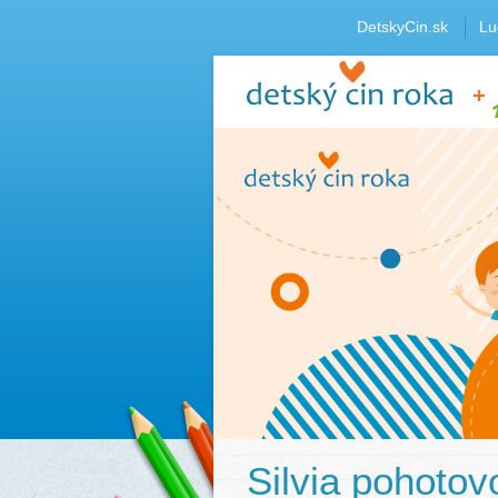
DetskyCin.sk
Lu
Silvia pohotov