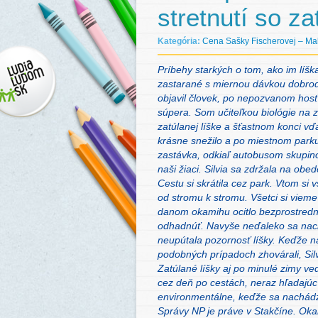
stretnutí so z
Kategória:
Cena Sašky Fischerovej – Mal
Príbehy starkých o tom, ako im líšk
zastarané s miernou dávkou dobrodr
objavil človek, po nepozvanom hosťo
súpera. Som učiteľkou biológie na
zatúlanej líške a šťastnom konci vďa
krásne snežilo a po miestnom parku 
zastávka, odkiaľ autobusom skupin
naši žiaci. Silvia sa zdržala na obe
Cestu si skrátila cez park. Vtom si 
od stromu k stromu. Všetci si vieme
danom okamihu ocitlo bezprostredne
odhadnúť. Navyše neďaleko sa nachád
neupútala pozornosť líšky. Keďže n
podobných prípadoch zhovárali, Silv
Zatúlané líšky aj po minulé zimy ve
cez deň po cestách, neraz hľadajúc
environmentálne, keďže sa nachádz
Správy NP je práve v Stakčíne. Oka