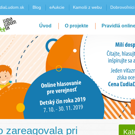
diaLudom.sk
Blog
eAukcie
Kamoši z webu
Dobrovoľníci
Úvod
O projekte
Pravidlá onlin
o zareagovala pri
Kat