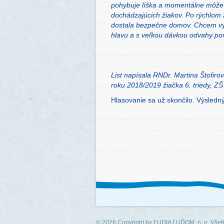
pohybuje líška a momentálne môže v
dochádzajúcich žiakov. Po rýchlom 
dostala bezpečne domov. Chcem vyz
hlavu a s veľkou dávkou odvahy pom
List napísala RNDr. Martina Štofiro
roku 2018/2019 žiačka 6. triedy, Z
Hlasovanie sa už skončilo. Výsledn
© 2026 Copyright by
ĽUDIA ĽUĎOM, n. o.
Všetk