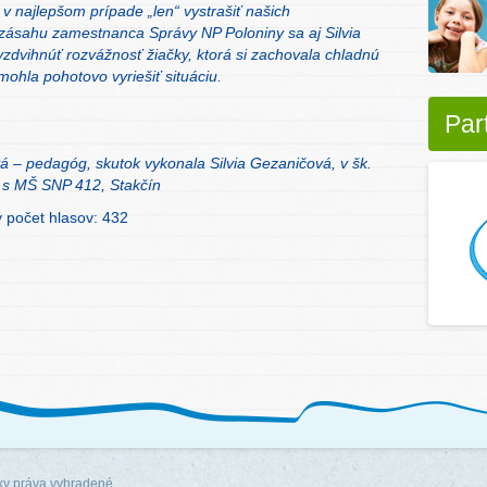
 najlepšom prípade „len“ vystrašiť našich
zásahu zamestnanca Správy NP Poloniny sa aj Silvia
dvihnúť rozvážnosť žiačky, ktorá si zachovala chladnú
ohla pohotovo vyriešiť situáciu.
Par
vá – pedagóg, skutok vykonala Silvia Gezaničová, v šk.
Š s MŠ SNP 412, Stakčín
ý počet hlasov: 432
y práva vyhradené.