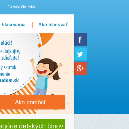
Detský čin roka:
e hlasovania
Ako hlasovať
Ako pomôcť
egórie detských činov