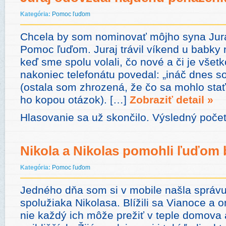
Kategória:
Pomoc ľuďom
Chcela by som nominovať môjho syna Jura
Pomoc ľuďom. Juraj trávil víkend u babky 
keď sme spolu volali, čo nové a či je všet
nakoniec telefonátu povedal: „ináč dnes som
(ostala som zhrozená, že čo sa mohlo sta
ho kopou otázok). […]
Zobraziť detail »
Hlasovanie sa už skončilo. Výsledný poče
Nikola a Nikolas pomohli ľuďom
Kategória:
Pomoc ľuďom
Jedného dňa som si v mobile našla správ
spolužiaka Nikolasa. Blížili sa Vianoce a 
nie každý ich môže prežiť v teple domova 