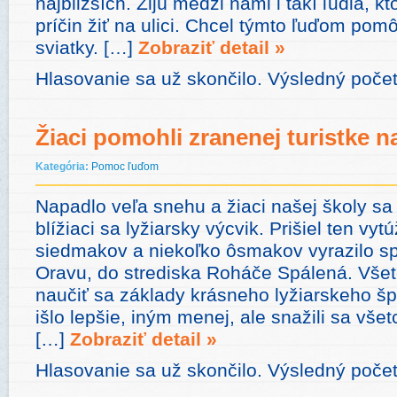
najbližších. Žijú medzi nami i takí ľudia, k
príčin žiť na ulici. Chcel týmto ľuďom pomô
sviatky. […]
Zobraziť detail »
Hlasovanie sa už skončilo. Výsledný počet
Žiaci pomohli zranenej turistke n
Kategória:
Pomoc ľuďom
Napadlo veľa snehu a žiaci našej školy sa 
blížiaci sa lyžiarsky výcvik. Prišiel ten vyt
siedmakov a niekoľko ôsmakov vyrazilo sp
Oravu, do strediska Roháče Spálená. Všetc
naučiť sa základy krásneho lyžiarskeho šp
išlo lepšie, iným menej, ale snažili sa všet
[…]
Zobraziť detail »
Hlasovanie sa už skončilo. Výsledný počet