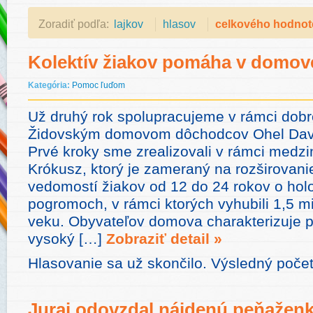
Zoradiť podľa:
lajkov
hlasov
celkového hodnot
Kolektív žiakov pomáha v domo
Kategória:
Pomoc ľuďom
Už druhý rok spolupracujeme v rámci dobr
Židovským domovom dôchodcov Ohel David
Prvé kroky sme zrealizovali v rámci medz
Krókusz, ktorý je zameraný na rozširovanie
vedomostí žiakov od 12 do 24 rokov o hol
pogromoch, v rámci ktorých vyhubili 1,5 mi
veku. Obyvateľov domova charakterizuje 
vysoký […]
Zobraziť detail »
Hlasovanie sa už skončilo. Výsledný poče
Juraj odovzdal nájdenú peňaženku