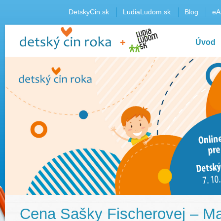
DetskyCin.sk
LudiaLudom.sk
Blog
eA
Úvod
Cena Sašky Fischerovej – Ma