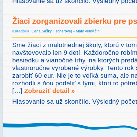
Hlasovanie sa už skončilo. Výsledný poče
Žiaci zorganizovali zbierku pre p
Kategória:
Cena Sašky Fischerovej – Malý Veľký čin
Sme žiaci z malotriednej školy, ktorú v to
navštevovalo len 9 detí. Každoročne robí
besiedku a vianočné trhy, na ktorých pre
vlastnoručne vyrobené výrobky. Tento rok
zarobiť 60 eur. Nie je to veľká suma, ale 
rozhodli s ňou podeliť s tými, ktorí to potr
[…]
Zobraziť detail »
Hlasovanie sa už skončilo. Výsledný počet