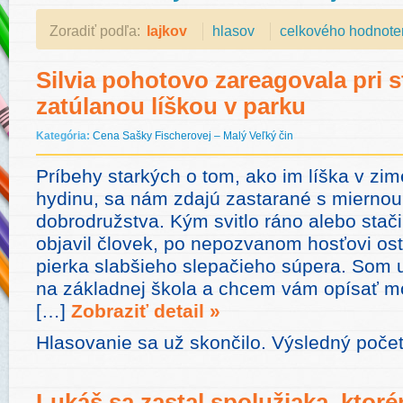
Zoradiť podľa:
lajkov
hlasov
celkového hodnote
Silvia pohotovo zareagovala pri s
zatúlanou líškou v parku
Kategória:
Cena Sašky Fischerovej – Malý Veľký čin
Príbehy starkých o tom, ako im líška v zim
hydinu, sa nám zdajú zastarané s mierno
dobrodružstva. Kým svitlo ráno alebo stači
objavil človek, po nepozvanom hosťovi ost
pierka slabšieho slepačieho súpera. Som u
na základnej škola a chcem vám opísať m
[…]
Zobraziť detail »
Hlasovanie sa už skončilo. Výsledný počet
Lukáš sa zastal spolužiaka, ktor