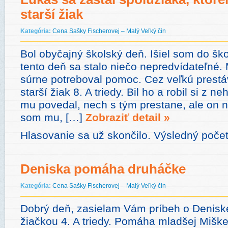
starší žiak
Kategória:
Cena Sašky Fischerovej – Malý Veľký čin
Bol obyčajný školský deň. Išiel som do šk
tento deň sa stalo niečo nepredvídateľné.
súrne potreboval pomoc. Cez veľkú prestáv
starší žiak 8. A triedy. Bil ho a robil si z 
mu povedal, nech s tým prestane, ale on n
som mu, […]
Zobraziť detail »
Hlasovanie sa už skončilo. Výsledný počet
Deniska pomáha druháčke
Kategória:
Cena Sašky Fischerovej – Malý Veľký čin
Dobrý deň, zasielam Vám príbeh o Deniske
žiačkou 4. A triedy. Pomáha mladšej Miške,