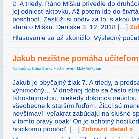
2. A triedy. Ráno Mišku privedie do druhác
jej odniesť aktovku. Až potom ide do štvrtá
poschodí. Zaslúži si obdiv za to, s akou l
stará o Mišku. Deniske 3. 12. 2018 […]
Zob
Hlasovanie sa už skončilo. Výsledný poče
Jakub nezištne pomáha učiteľom
Kategória:
Cena Sašky Fischerovej – Malý Veľký čin
Jakub je obyčajný žiak 7. A triedy, a preds
výnimočný… V dnešnej dobe sa často str
ľahostajnosťou, niekedy dokonca neúctou
všeobecne k starším ľuďom. Žiaci sú mene
nevšímaví, veľakrát zabúdajú na slušné sp
v tomto pravý opak! On je ochotný hociked
hocikomu pomôcť, […]
Zobraziť detail »